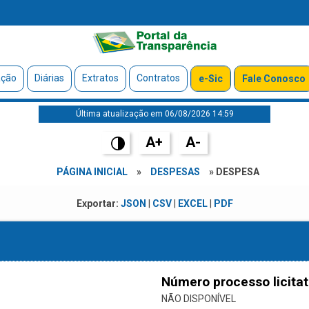
ação
Diárias
Extratos
Contratos
e-Sic
Fale Conosco
Última atualização em 06/08/2026 14:59
A+
A-
PÁGINA INICIAL
»
DESPESAS
» DESPESA
Exportar:
JSON
|
CSV
|
EXCEL
|
PDF
Número processo licitat
NÃO DISPONÍVEL