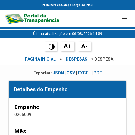
Prefeitura de Campo Largo do Piauí
Última atualização em 06/08/2026 14:59
A+
A-
PÁGINA INICIAL
»
DESPESAS
» DESPESA
Exportar:
JSON
|
CSV
|
EXCEL
|
PDF
Detalhes do Empenho
Empenho
0205009
Mês