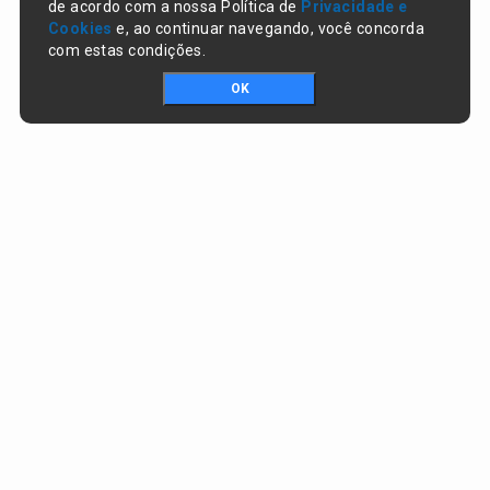
de acordo com a nossa Política de
Privacidade e
Cookies
e, ao continuar navegando, você concorda
com estas condições.
OK
Portal da transparência © Copyright. Todos os direitos reservados
Prefeitura de Campo Largo do Piauí / PI
CNPJ:
01.612.754/0001-65