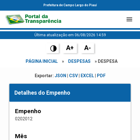
Prefeitura de Campo Largo do Piauí
Última atualização em 06/08/2026 14:59
A+
A-
PÁGINA INICIAL
»
DESPESAS
» DESPESA
Exportar:
JSON
|
CSV
|
EXCEL
|
PDF
Detalhes do Empenho
Empenho
0202012
Mês