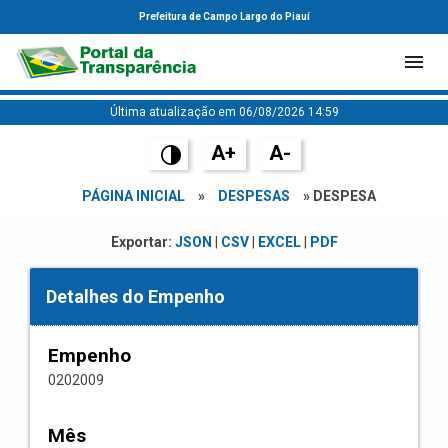
Prefeitura de Campo Largo do Piauí
Última atualização em 06/08/2026 14:59
A+
A-
PÁGINA INICIAL
»
DESPESAS
» DESPESA
Exportar:
JSON
|
CSV
|
EXCEL
|
PDF
Detalhes do Empenho
Empenho
0202009
Mês