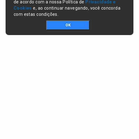
de acordo com a nossa Política de
Privacidade e
Cookies
e, ao continuar navegando, você concorda
com estas condições.
OK
Portal da transparência © Copyright. Todos os direitos reservados
Prefeitura de Campo Largo do Piauí / PI
CNPJ:
01.612.754/0001-65