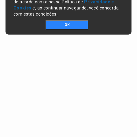
de acordo com a nossa Política de
Privacidade e
Cookies
e, ao continuar navegando, você concorda
com estas condições.
OK
Portal da transparência © Copyright. Todos os direitos reservados
Prefeitura de Campo Largo do Piauí / PI
CNPJ:
01.612.754/0001-65