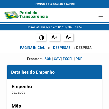
Prefeitura de Campo Largo do Piauí
Última atualização em 06/08/2026 14:59
A+
A-
PÁGINA INICIAL
»
DESPESAS
» DESPESA
Exportar:
JSON
|
CSV
|
EXCEL
|
PDF
Detalhes do Empenho
Empenho
0202005
Mês