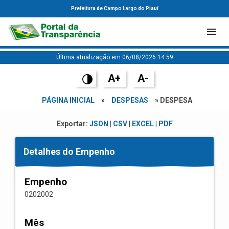
Prefeitura de Campo Largo do Piauí
Última atualização em 06/08/2026 14:59
A+
A-
PÁGINA INICIAL
»
DESPESAS
» DESPESA
Exportar:
JSON
|
CSV
|
EXCEL
|
PDF
Detalhes do Empenho
Empenho
0202002
Mês