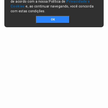
de acordo com a nossa Política de
Privacidade e
Cookies
e, ao continuar navegando, você concorda
com estas condições.
OK
Portal da transparência © Copyright. Todos os direitos reservados
Prefeitura de Campo Largo do Piauí / PI
CNPJ:
01.612.754/0001-65