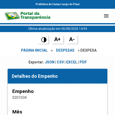
Prefeitura de Campo Largo do Piauí
Última atualização em 06/08/2026 14:59
A+
A-
PÁGINA INICIAL
»
DESPESAS
» DESPESA
Exportar:
JSON
|
CSV
|
EXCEL
|
PDF
Detalhes do Empenho
Empenho
0201034
Mês