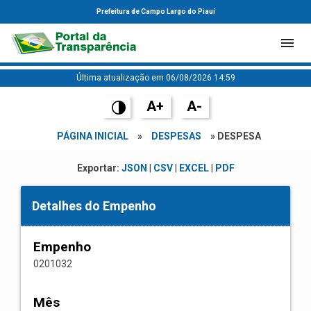
Prefeitura de Campo Largo do Piauí
Última atualização em 06/08/2026 14:59
A+
A-
PÁGINA INICIAL
»
DESPESAS
» DESPESA
Exportar:
JSON
|
CSV
|
EXCEL
|
PDF
Detalhes do Empenho
Empenho
0201032
Mês