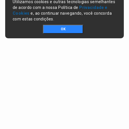
Utilizamos cookies e outras tecnologias semelhantes
de acordo com a nossa Política de
Privacidade e
Cookies
e, ao continuar navegando, você concorda
com estas condições.
OK
Portal da transparência © Copyright. Todos os direitos reservados
Prefeitura de Campo Largo do Piauí / PI