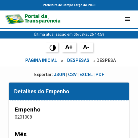
Prefeitura de Campo Largo do Piauí
Última atualização em 06/08/2026 14:59
A+
A-
PÁGINA INICIAL
»
DESPESAS
» DESPESA
Exportar:
JSON
|
CSV
|
EXCEL
|
PDF
Detalhes do Empenho
Empenho
0201008
Mês