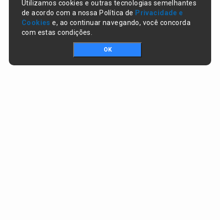
Utilizamos cookies e outras tecnologias semelhantes
de acordo com a nossa Política de
Privacidade e
Cookies
e, ao continuar navegando, você concorda
com estas condições.
OK
Portal da transparência © Copyright. Todos os direitos reservados
Prefeitura de Campo Largo do Piauí / PI