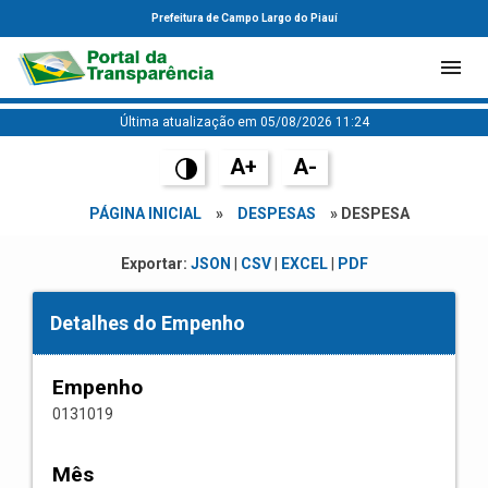
Prefeitura de Campo Largo do Piauí
Última atualização em 05/08/2026 11:24
A+
A-
PÁGINA INICIAL
»
DESPESAS
» DESPESA
Exportar:
JSON
|
CSV
|
EXCEL
|
PDF
Detalhes do Empenho
Empenho
0131019
Mês