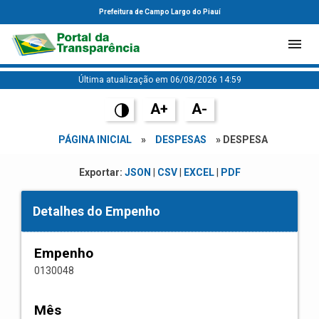
Prefeitura de Campo Largo do Piauí
Última atualização em 06/08/2026 14:59
A+
A-
PÁGINA INICIAL
»
DESPESAS
» DESPESA
Exportar:
JSON
|
CSV
|
EXCEL
|
PDF
Detalhes do Empenho
Empenho
0130048
Mês