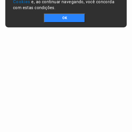
Cookies
e, ao continuar navegando, você concorda
com estas condições.
OK
Portal da transparência © Copyright. Todos os direitos reservados
Prefeitura de Campo Largo do Piauí / PI
CNPJ:
01.612.754/0001-65
RUA JOÃO PEREIRA DOS SANTOS, nº S/N, CENTRO